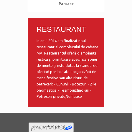
Parcare
RESTAURANT
În anul 2014 am finalizat noul
restaurant al complexului de cabane
MA. Restaurantul oferă o ambianță
rustică și primitoare specifică zonei
de munte și este dotat la standarde
oferind posibilitatea organizării de
mese festive sau alte tipuri de
petreceri: • Cununii • Botezuri • Zile
onomastice • Teambuilding-uri •
Petreceri private/tematice