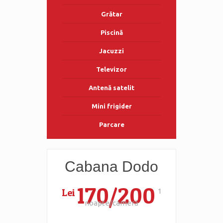
Grătar
Piscină
Jacuzzi
Televizor
Antenă satelit
Mini frigider
Parcare
Cabana Dodo
170/200
Lei
1
noapte/cameră