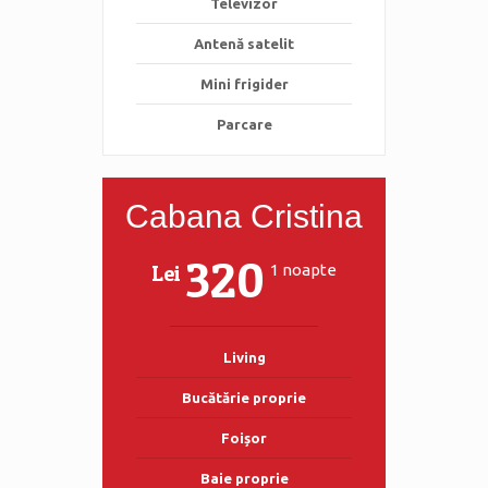
Televizor
Antenă satelit
Mini frigider
Parcare
Cabana Cristina
320
Lei
1 noapte
Living
Bucătărie proprie
Foișor
Baie proprie