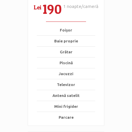
190
Lei
1 noapte/cameră
Foișor
Baie proprie
Grătar
Piscină
Jacuzzi
Televizor
Antenă satelit
Mini frigider
Parcare