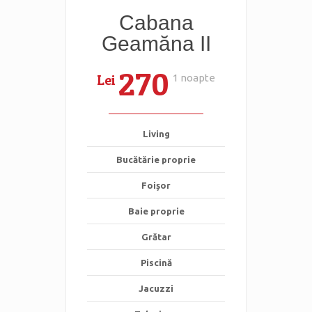
Cabana
Geamăna II
270
Lei
1 noapte
Living
Bucătărie proprie
Foișor
Baie proprie
Grătar
Piscină
Jacuzzi