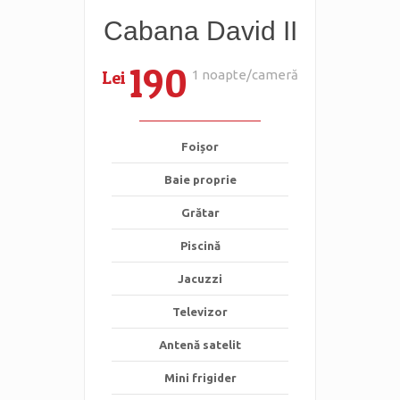
Cabana David II
190
Lei
1 noapte/cameră
Foișor
Baie proprie
Grătar
Piscină
Jacuzzi
Televizor
Antenă satelit
Mini frigider